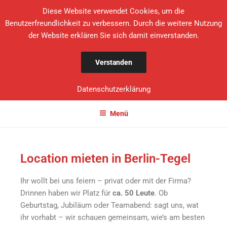
Diese Website verwendet Cookies, um die
Benutzerfreundlichkeit zu verbessern. Durch die weitere Nutzung
der Website erklären Sie sich damit einverstanden.
DICKE PAULA
Verstanden
DIT IS BERLIN
Datenschutzerklärung
Menü
Location mieten in Berlin-Tegel
Ihr wollt bei uns feiern – privat oder mit der Firma?
Drinnen haben wir Platz für
ca. 50 Leute
. Ob
Geburtstag, Jubiläum oder Teamabend: sagt uns, wat
ihr vorhabt – wir schauen gemeinsam, wie’s am besten