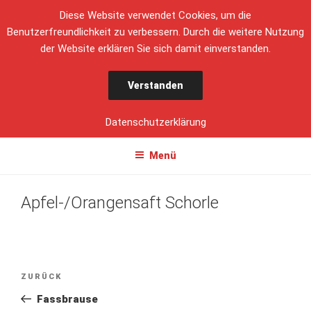
Diese Website verwendet Cookies, um die
Benutzerfreundlichkeit zu verbessern. Durch die weitere Nutzung
der Website erklären Sie sich damit einverstanden.
DICKE PAULA
Verstanden
DIT IS BERLIN
Datenschutzerklärung
Menü
Apfel-/Orangensaft Schorle
ZURÜCK
Fassbrause