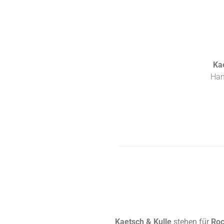
Kae
Han
Kaetsch & Kulle
stehen für
Roc