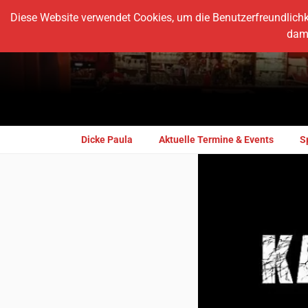
Diese Website verwendet Cookies, um die Benutzerfreundlichke
dami
Dicke Paula
Aktuelle Termine & Events
S