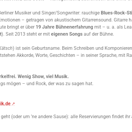
Berliner Musiker und Singer/Songwriter: rauchige
Blues-Rock-S
Emotionen – getragen von akustischem Gitarrensound. Gitarre ha
ute bringt er über
19 Jahre Bühnenerfahrung
mit – u. a. als L
t
). Seit 2013 steht er mit
eigenen Songs
auf der Bühne.
Kätsch
) ist sein Geburtsname. Beim Schreiben und Komponieren 
tstehen Akkorde, Worte, Geschichten – in seiner Sprache, mit R
rkelfrei. Wenig Show, viel Musik.
ongs mögen – und Rock, der was zu sagen hat.
ik.de
eht (oder um ’ne andere Sause): alle Reservierungen findet ihr