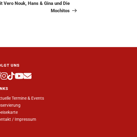
it Vero Nouk, Hans & Gina und Die
Mochitos
OLGT UNS
INKS
tuelle Termine & Events
servierung
eisekarte
ntakt / Impressum