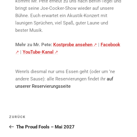
kommt Mr. Pete erneut zu uns nach Berlin-Tegel und
bringt seine Joe-Cocker-Show wieder auf unsere
Bühne. Euch erwartet ein Akustik-Konzert mit
launigen Sprüchen, viel Spaß, guter Laune und
bester Musik.
Mehr zu Mr. Pete:
Kostprobe ansehen
|
Facebook
|
YouTube-Kanal
Wenn’s diesmal nur ums Essen geht (oder um ’ne
andere Sause): alle Reservierungen findet ihr
auf
unserer Reservierungsseite
ZURÜCK
The Proud Fools – Mai 2027